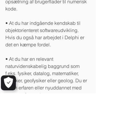
opsætning af brugerflader til numerisk 
kode.
• At du har indgående kendskab til 
objektorienteret softwareudvikling. 
Hvis du også har arbejdet i Delphi er 
det en kæmpe fordel.
• At du har en relevant 
naturvidenskabelig baggrund som 
f.eks. fysiker, datalog, matematiker, 
kemiker, geofysiker eller geolog. Du er 
enten erfaren eller nyuddannet med 
masser af energi.
• At du kan formulere dig flydende på 
dansk og engelsk og er i stand til at 
indgå i et team, hvor der bliver både 
givet og modtaget konstruktiv kritik.